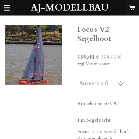
AJ-MODELLBAU
Zum
Hauptinhalt
springen
Focus V2
Segelboot
199,00 €
398,00 €
zzgl. Versandkosten
Ausverkauft
Artikelnummer:
9991
1 m Segelyacht
Focus ist ein sowohl hoch
elegantes als auch