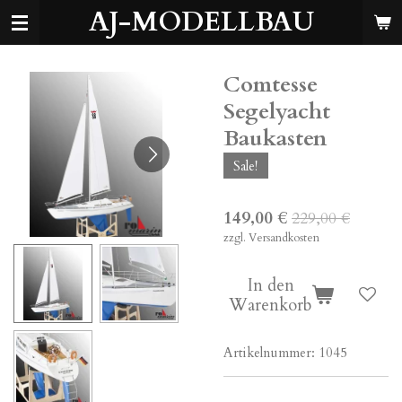
AJ-MODELLBAU
Zum
Hauptinhalt
springen
Comtesse
Segelyacht
Baukasten
Sale!
149,00 €
229,00 €
zzgl. Versandkosten
In den
Warenkorb
Artikelnummer:
1045