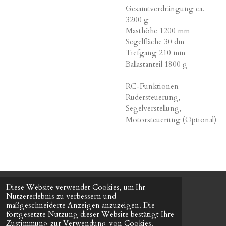
Gesamtverdrängung ca.
3200 g
Masthöhe 1200 mm
Segelfläche 30 dm
Tiefgang 210 mm
Ballastanteil 1800 g
RC-Funktionen
Rudersteuerung,
Segelverstellung,
Motorsteuerung (Optional)
Diese Website verwendet Cookies, um Ihr
© 2023 - 2026 AJ-Modellbau
Nutzererlebnis zu verbessern und
Mit Unterstützung von
Webador
maßgeschneiderte Anzeigen anzuzeigen. Die
fortgesetzte Nutzung dieser Website bestätigt Ihre
Zustimmung zur Verwendung von Cookies.