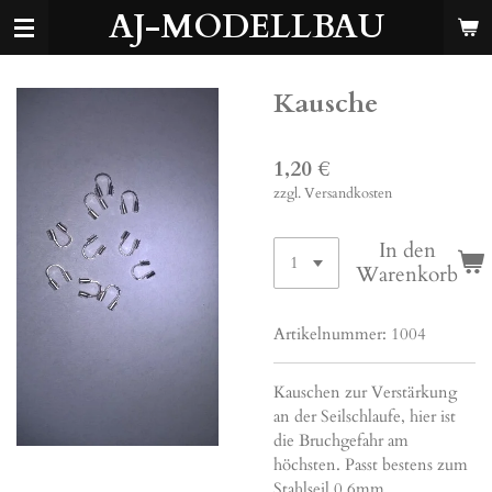
AJ-MODELLBAU
Zum
Hauptinhalt
springen
Kausche
1,20 €
zzgl. Versandkosten
In den
Warenkorb
Artikelnummer:
1004
Kauschen zur Verstärkung
an der Seilschlaufe, hier ist
die Bruchgefahr am
höchsten. Passt bestens zum
Stahlseil 0,6mm.