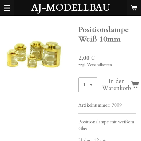
AJ-MODELLBAU
Zum
Hauptinhalt
springen
Positionslampe
Weiß 10mm
2,00 €
zzgl. Versandkosten
In den
Warenkorb
Artikelnummer:
7009
Positionslampe mit weißem
Glas
Höhe : 12 mm